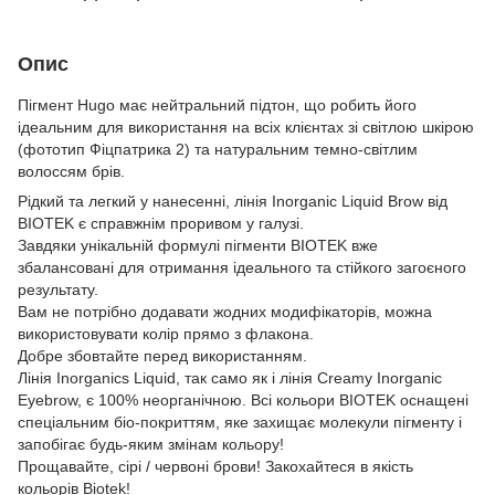
Опис
Пігмент Hugo має нейтральний підтон, що робить його
ідеальним для використання на всіх клієнтах зі світлою шкірою
(фототип Фіцпатрика 2) та натуральним темно-світлим
волоссям брів.
Рідкий та легкий у нанесенні, лінія Inorganic Liquid Brow від
BIOTEK є справжнім проривом у галузі.
Завдяки унікальній формулі пігменти BIOTEK вже
збалансовані для отримання ідеального та стійкого загоєного
результату.
Вам не потрібно додавати жодних модифікаторів, можна
використовувати колір прямо з флакона.
Добре збовтайте перед використанням.
Лінія Inorganics Liquid, так само як і лінія Creamy Inorganic
Eyebrow, є 100% неорганічною. Всі кольори BIOTEK оснащені
спеціальним біо-покриттям, яке захищає молекули пігменту і
запобігає будь-яким змінам кольору!
Прощавайте, сірі / червоні брови! Закохайтеся в якість
кольорів Biotek!