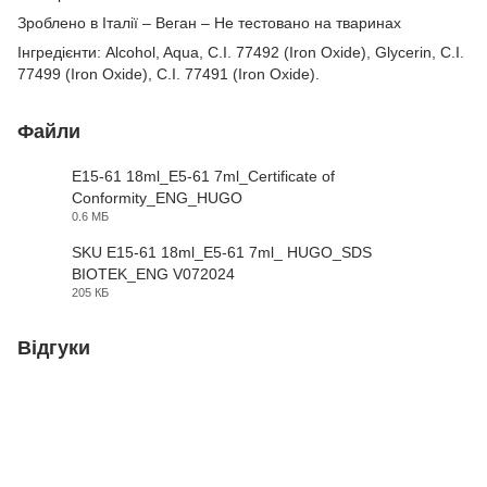
Зроблено в Італії – Веган – Не тестовано на тваринах
Інгредієнти: Alcohol, Aqua, C.I. 77492 (Iron Oxide), Glycerin, C.I.
77499 (Iron Oxide), C.I. 77491 (Iron Oxide).
Файли
E15-61 18ml_E5-61 7ml_Certificate of
Conformity_ENG_HUGO
PDF
0.6 МБ
SKU E15-61 18ml_E5-61 7ml_ HUGO_SDS
BIOTEK_ENG V072024
PDF
205 КБ
Відгуки