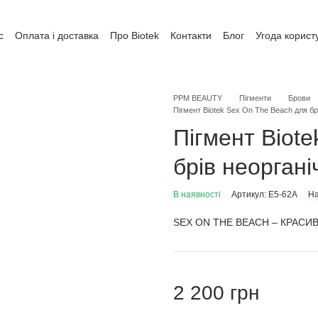
с
Оплата і доставка
Про Biotek
Контакти
Блог
Угода корист
уки про магазин
Обмін та повернення
Публічний Договір (Оферт
PPM BEAUTY
Пігменти
Брови
Пігмент Biotek Sex On The Beach для бр
Пігмент Biot
брів неоргані
В наявності
Артикул: E5-62A
На
SEX ON THE BEACH – КРАС
2 200 грн