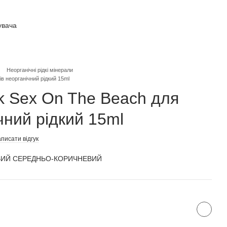
увача
а)
Неорганічні рідкі мінерали
ів неорганічний рідкий 15ml
ek Sex On The Beach для
чний рідкий 15ml
писати відгук
ИВИЙ СЕРЕДНЬО-КОРИЧНЕВИЙ